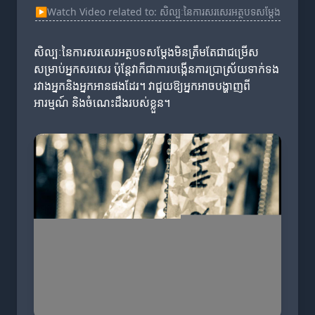
▶
Watch Video related to: សិល្បៈនៃការសរសេរអត្ថបទសម្តែង
សិល្បៈនៃការសរសេរអត្ថបទសម្តែងមិនត្រឹមតែជាជម្រើស
សម្រាប់អ្នកសរសេរ ប៉ុន្តែវាក៏ជាការបង្កើនការប្រាស្រ័យទាក់ទង
រវាងអ្នកនិងអ្នកអានផងដែរ។ វាជួយឱ្យអ្នកអាចបង្ហាញពី
អារម្មណ៍ និងចំណេះដឹងរបស់ខ្លួន។