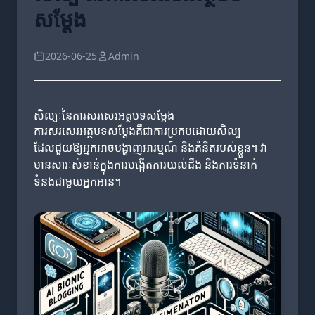
សម្តែង
2026-06-25
Admin
សិល្បៈនៃការសរសេរអត្ថបទសម្តែង
ការសរសេរអត្ថបទសម្តែងគឺជាការប្រកបដោយសិល្បៈ
ដែលជួយឱ្យអ្នកអាចបង្ហាញអារម្មណ៍ និងគំនិតរបស់ខ្លួន។ វា
មានសារៈសំខាន់ក្នុងការបង្កើតការយល់ដឹង និងការទំនាក់
ទំនងជាមួយអ្នកអាន។