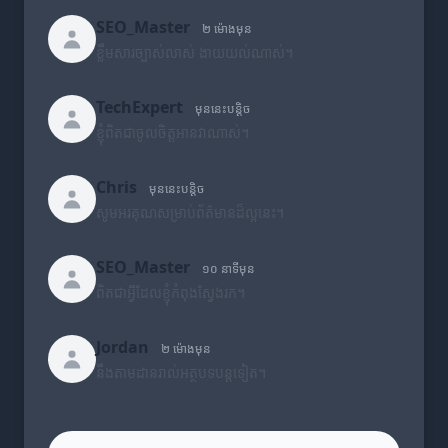
SEO_Master
២ ម៉ោងមុន
ខ្លឹមសារច្បាស់លាស់ ងាយយល់ណាស់។
TechExpert
មុននេះបន្តិច
ខ្ញុំពិតជាចូលចិត្តអានវាណាស់។
Chris
មុននេះបន្តិច
សូមអរគុណសម្រាប់ព័ត៌មានដ៏ល្អនេះ។
SEO_Master
១០ នាទីមុន
ពិតជាអ្វីដែលខ្ញុំកំពុងស្វែងរក។
Jordan
២ ម៉ោងមុន
នឹងតាមដានរាល់អត្ថបទបន្តទៀត។