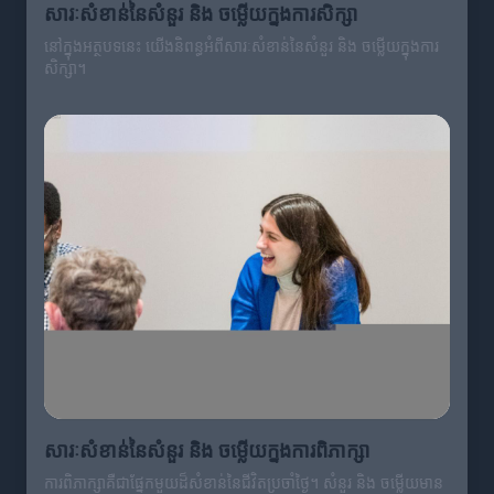
សារៈសំខាន់នៃសំនួរ និង ចម្លើយក្នុងការសិក្សា
នៅក្នុងអត្ថបទនេះ យើងនិពន្ធអំពីសារៈសំខាន់នៃសំនួរ និង ចម្លើយក្នុងការ
សិក្សា។
សារៈសំខាន់នៃសំនួរ និង ចម្លើយក្នុងការពិភាក្សា
ការពិភាក្សាគឺជាផ្នែកមួយដ៏សំខាន់នៃជីវិតប្រចាំថ្ងៃ។ សំនួរ និង ចម្លើយមាន