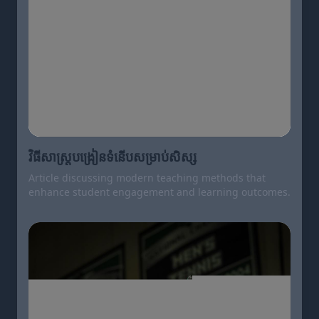
វិធីសាស្ត្របង្រៀនទំនើបសម្រាប់សិស្ស
Article discussing modern teaching methods that
enhance student engagement and learning outcomes.