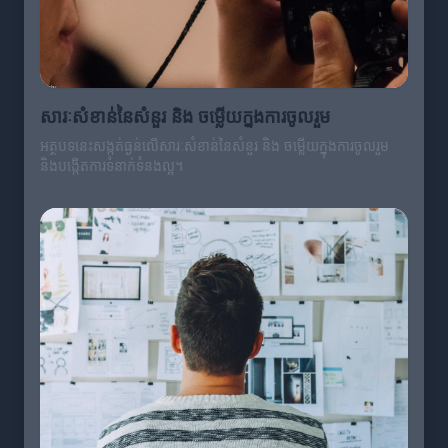
សារៈសំខាន់នៃសំនួរ និង ចម្លើយក្នុងការចូលរួម
អត្ថបទនេះសង្កត់ធ្ងន់លើសារៈសំខាន់នៃសំនួរ និង ចម្លើយក្នុងការចូលរួម
និងបង្កើតការទំនាក់ទំនងល្អ។