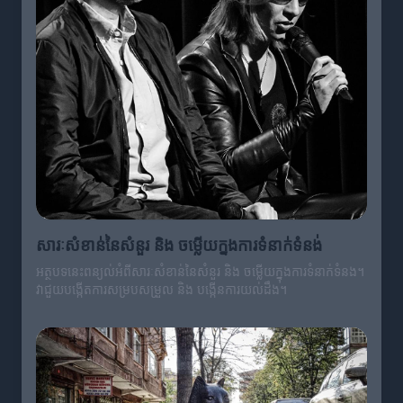
សារៈសំខាន់នៃសំនួរ និង ចម្លើយក្នុងការទំនាក់ទំនង់
អត្ថបទនេះពន្យល់អំពីសារៈសំខាន់នៃសំនួរ និង ចម្លើយក្នុងការទំនាក់ទំនង។
វាជួយបង្កើតការសម្របសម្រួល និង បង្កើនការយល់ដឹង។