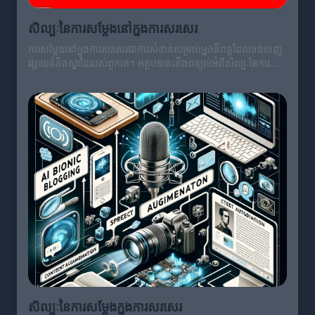
សិល្បៈនៃការសម្តែងនៅក្នុងការសរសេរ
ការសម្តែងនៅក្នុងការសរសេរជាការសំខាន់សម្រាប់អ្នកនិពន្ធដែលចង់ចេញ
ផ្សាយគំនិតស្នាដៃរបស់ពួកគេ។ អត្ថបទនេះនឹងពន្យល់អំពីសិល្បៈនៃការ
សម្តែងនៅក្នុងការសរសេរ។
សិល្បៈនៃការសម្តែងក្នុងការសរសេរ