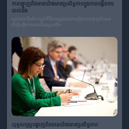
ការបង្ហាញព័តមានយ៉ាងមានប្រសិទ្ធភាពក្នុងការបង្កើតការ
យល់ដឹង
អត្ថបទនេះនឹងពិភាក្សាអំពីវិធីសាស្ត្រដែលអាចប្រើជាការបង្ហាញព័តមាន
ដើម្បីបង្កើតការយល់ដឹងល្អប្រសើរ។
យុទ្ធសាស្ត្របង្ហាញព័តមានយ៉ាងមានប្រសិទ្ធភាព