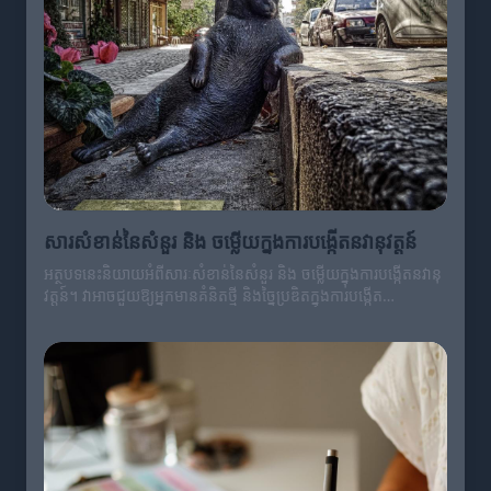
សារសំខាន់នៃសំនួរ និង ចម្លើយក្នុងការបង្កើតនវានុវត្តន៍
អត្ថបទនេះនិយាយអំពីសារៈសំខាន់នៃសំនួរ និង ចម្លើយក្នុងការបង្កើតនវានុ
វត្តន៍។ វាអាចជួយឱ្យអ្នកមានគំនិតថ្មី និងច្នៃប្រឌិតក្នុងការបង្កើត
ផលិតផលឬសេវាកម្មថ្មីៗ។