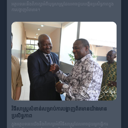
អត្ថបទនេះនឹងពិភាក្សាអំពីយុទ្ធសាស្ត្រដែលអាចជួយបង្កើនប្រសិទ្ធភាពក្នុង
ការបង្ហាញព័តមាន។
វិធីសាស្ត្រសំខាន់សម្រាប់ការបង្ហាញព័តមានយ៉ាងមាន
ប្រសិទ្ធភាព
ក្នុងអត្ថបទនេះយើងនឹងពិភាក្សាអំពីវិធីសាស្ត្រដែលអាចជួយអ្នកធ្វើការ