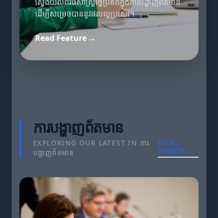
ស្វែងយល់ពីវិធីសាស្ត្រច្នៃប្រឌិតក្នុងការបង្ហាញព័តមាន
ដើម្បីសម្រេចបាននូវផលល្អប្រសើរ។
មេរៀនបង្រៀន
សំនួរ និង ចម្លើយ
→
Read Feature
វិធីសាស្ត្របង្រៀនដ៏មានប្រសិទ្ធភាពសម្រាប់
សារៈសំខាន់នៃសំនួរ និង ចម្លើយក្នុងការ
ការរៀន
សម្រេចចិត្ត
ការបង្ហាញព័តមាន
EXPLORING OUR LATEST IN ការ
SEE ALL
SUBJECTS
បង្ហាញព័តមាន