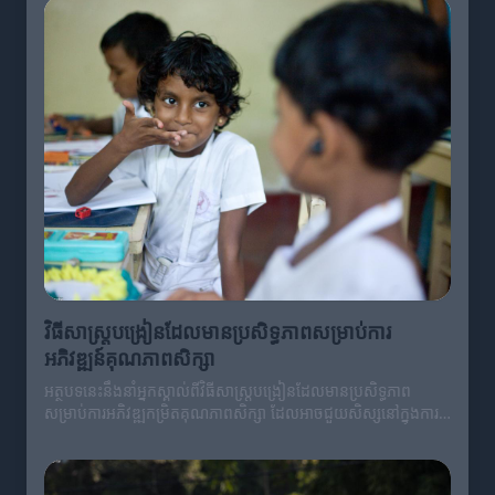
វិធីសាស្ត្របង្រៀនដែលមានប្រសិទ្ធភាពសម្រាប់ការ
អភិវឌ្ឍន៍គុណភាពសិក្សា
អត្ថបទនេះនឹងនាំអ្នកស្គាល់ពីវិធីសាស្ត្របង្រៀនដែលមានប្រសិទ្ធភាព
សម្រាប់ការអភិវឌ្ឍកម្រិតគុណភាពសិក្សា ដែលអាចជួយសិស្សនៅក្នុងការ
សិក្សា។