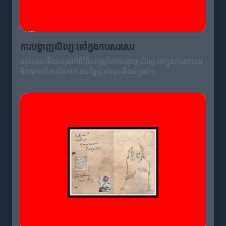
ការបង្ហាញសិល្បៈនៅក្នុងការសរសេរ
អត្ថបទនេះនឹងពន្យល់អំពីវិធីសាស្រ្តនៃការបង្ហាញសិល្បៈនៅក្នុងការសរសេរ
និងសារៈសំខាន់នៃការវាយតម្លៃប្រាក់លុយនិងវប្បធម៌។