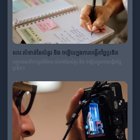
សារៈសំខាន់នៃសំនួរ និង ចម្លើយក្នុងការបង្កើតច្នៃប្រឌិត
អត្ថបទនេះពិភាក្សាអំពីសារៈសំខាន់នៃសំនួរ និង ចម្លើយក្នុងការបង្កើតច្នៃ
ប្រឌិត។