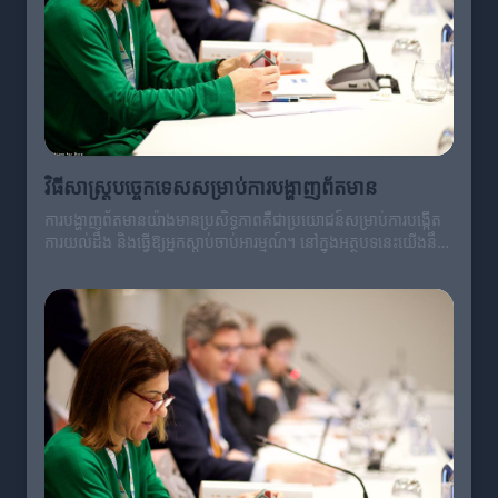
វិធីសាស្ត្របច្ចេកទេសសម្រាប់ការបង្ហាញព័តមាន
ការបង្ហាញព័តមានយ៉ាងមានប្រសិទ្ធភាពគឺជាប្រយោជន៍សម្រាប់ការបង្កើត
ការយល់ដឹង និងធ្វើឱ្យអ្នកស្តាប់ចាប់អារម្មណ៍។ នៅក្នុងអត្ថបទនេះយើងនឹង
ពិភាក្សាអំពីវិធីសាស្ត្របច្ចេកទេសដើម្បីធ្វើឱ្យការបង្ហាញព័តមានកាន់តែមាន
ប្រសិទ្ធភាព។