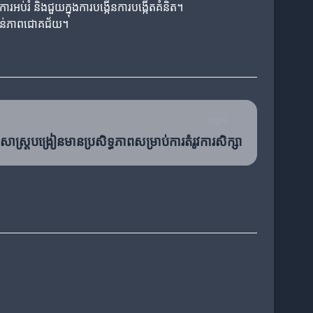
ការអប់រំ និងជួយក្នុងការបង្កើនការបង្កើតគំនិត។
ទៅកាន់ភាពជោគជ័យ។
បន្ទាប់
ធីសាស្ត្របង្រៀនមានប្រសិទ្ធភាពសម្រាប់ការតំរូវការសិក្សា