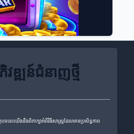
ិវឌ្ឍន៍ជំនាញថ្មី
្ថបទនេះយើងនឹងពិភាក្សាអំពីវិធីសាស្ត្រដែលមានប្រសិទ្ធភាព