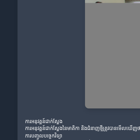
ការអនុវត្តន៍ជាក់ស្តែង
ការអនុវត្តន៍ជាក់ស្តែងនៃមាតិកា និងជំនាញថ្មីត្រូវបានមើលឃើញថា
ការបញ្ចូលបច្ចេកវិទ្យា