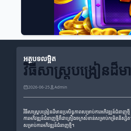
អត្ថបទលម្អិត
វិធីសាស្ត្របង្រៀនដ៏ម
2026-06-25
Admin
វិធីសាស្ត្របង្រៀនដ៏មានប្រសិទ្ធភាពសម្រាប់ការអភិវឌ្ឍន៍ជំនាញថ្មី
ការអភិវឌ្ឍន៍ជំនាញថ្មីគឺជាគ្រឿងចក្រ​សំខាន់​សម្រាប់កម្រិតនិស
សម្រាប់ការអភិវឌ្ឍន៍ជំនាញថ្មី។