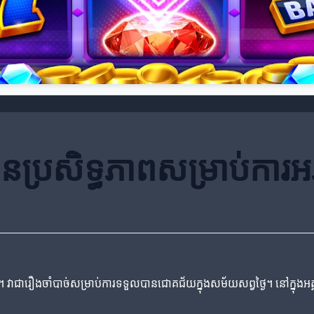
ានប្រសិទ្ធភាពសម្រាប់ការអភ
្សិត។ វាជារឿងចាំបាច់សម្រាប់ការទទួលបានជោគជ័យក្នុងសម័យសព្វថ្ងៃ។ នៅក្នុងអត