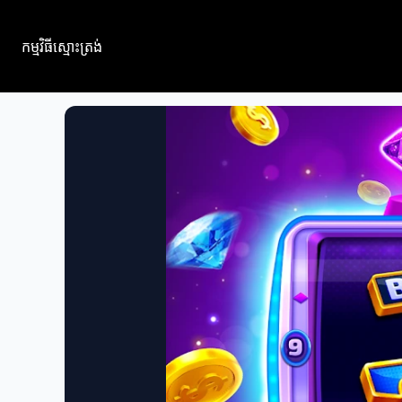
កម្មវិធីស្មោះត្រង់