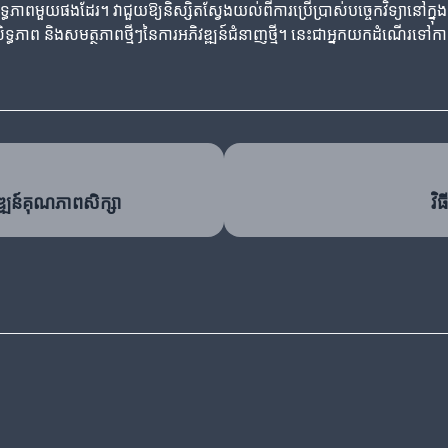
សិទ្ធភាពមួយផងដែរ។ វាជួយឱ្យនិស្សិតស្វែងយល់ពីការប្រើប្រាស់បច្ចេកវិទ្យានៅក្នុង
រសិទ្ធភាព និងសមត្ថភាពថ្មីៗនៃការអភិវឌ្ឍន៍ជំនាញថ្មី។ នេះជាអ្នកយកដំណើរ​
ឌ្ឍន៍គុណភាពសិក្សា
វិ