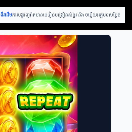
ំព័រដើម
ការបង្ហាញព័តមាន
មេរៀនបង្រៀន
សំនួរ និង ចម្លើយ
អត្ថបទសម្តែង