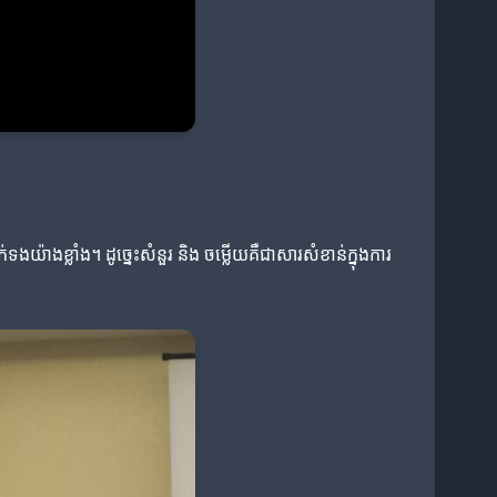
៉ាងខ្លាំង។ ដូច្នេះសំនួរ និង ចម្លើយគឺជាសារសំខាន់ក្នុងការ