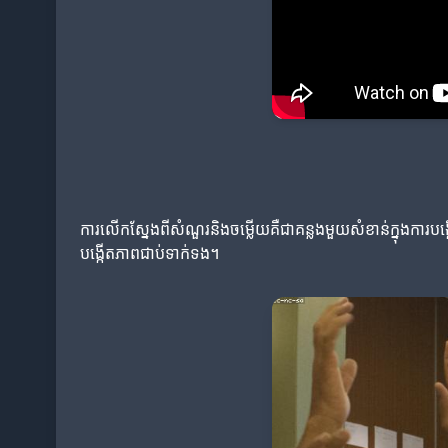
ការលើកស្នែងពីសំណួរនិងចម្លើយគឺជាគន្លងមួយសំខាន់ក្នុងការបង្ក
បង្កើតភាពជាប់ទាក់ទង។