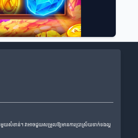
ន្លងមួយសំខាន់។ វាអាចជួយសម្រួលឱ្យមានការប្រាស្រ័យទាក់ទងល្អ