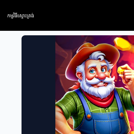
កម្មវិធីស្មោះត្រង់