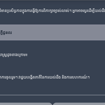
ដ៏មានប្រសិទ្ធភាពក្នុងការធ្វើឱ្យការពិភាក្សាច្បាស់លាស់។ អ្នកអាចសួរដើម្ប
្តីជូនពរ
ីសាស្ត្រដូចខាងក្រោម៖
្កើតការចូលរួម។ វាជួយបង្កើតភាគីនៃការយល់ដឹង និងការសហការណ៍។