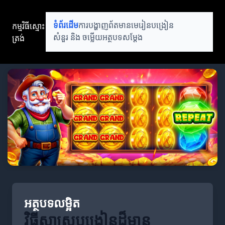
កម្មវិធីស្មោះ
ទំព័រដើម
ការបង្ហាញព័តមាន
មេរៀនបង្រៀន
ត្រង់
សំនួរ និង ចម្លើយ
អត្ថបទសម្តែង
អត្ថបទលម្អិត
វិធីសាស្ត្របង្រៀនដ៏មាន