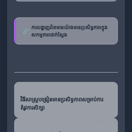
ការបង្ហាញព័តមានយ៉ាងមានប្រសិទ្ធភាពក្នុង
🔗
សកម្មភាពជាក់ស្តែង
មុន
វិធីសាស្ត្របង្រៀនមានប្រសិទ្ធភាពសម្រាប់ការ
តំរូវការសិក្សា
បន្ទាប់