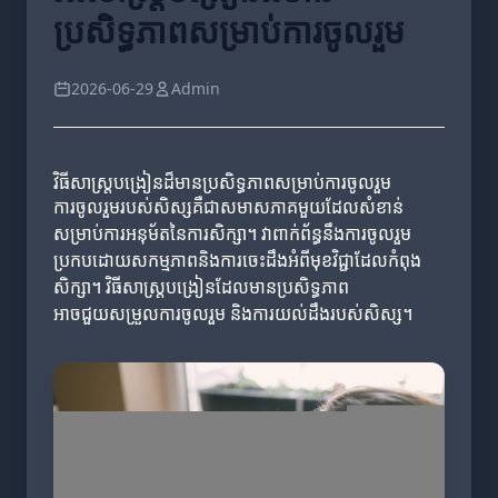
ប្រសិទ្ធភាពសម្រាប់ការចូលរួម
2026-06-29
Admin
វិធីសាស្ត្របង្រៀនដ៏មានប្រសិទ្ធភាពសម្រាប់ការចូលរួម
ការចូលរួមរបស់សិស្សគឺជាសមាសភាគមួយដែលសំខាន់
សម្រាប់ការអនុម័តនៃការសិក្សា។ វាពាក់ព័ន្ធនឹងការចូលរួម
ប្រកបដោយសកម្មភាពនិងការចេះដឹងអំពីមុខវិជ្ជាដែលកំពុង
សិក្សា។ វិធីសាស្ត្របង្រៀនដែលមានប្រសិទ្ធភាព
អាចជួយសម្រួលការចូលរួម និងការយល់ដឹងរបស់សិស្ស។