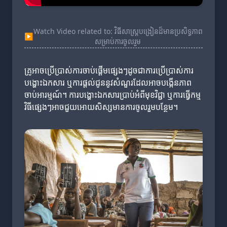
Watch Video related to: វិធីសាស្ត្របង្រៀនដ៏មានប្រសិទ្ធភាព
▶
សម្រាប់ការចូលរួម
គ្រូអាចប្រើប្រាស់ការចាប់ផ្តើមផ្សេងៗដូចជាការប្រើប្រាស់ការ
បង្ហោះឯកសារ ឬការផ្តល់ជូននូវសំណួរដែលអាចបង្កើនភាព
ចាប់អារម្មណ៍។ ការបង្ហោះឯកសារប្រាប់អំពីមុខវិជ្ជា ឬការធ្វើកម្ម
វិធីផ្សេងៗអាចជួយអោយសិស្សមានការចូលរួមបន្ថែម។