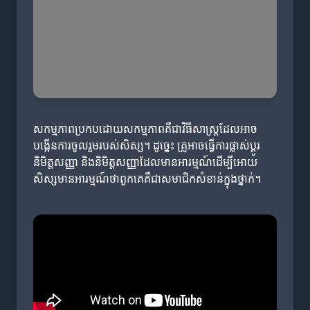
សកម្មភាពប្រកបដោយសកម្មភាពគឺជាវិធីសាស្ត្រដែលអាច
បង្កើនការចូលរួមរបស់សិស្ស។ ដូច្នេះ គ្រូអាចធ្វើការផ្លាស់ប្តូរ
និមិត្តសញ្ញា និងនិមិត្តសញ្ញាដែលមានអារម្មណ៍ដើម្បីអោយ
សិស្សមានអារម្មណ៍ថាពួកគេគឺជាសមាជិកសំខាន់ក្នុងថ្នាក់។