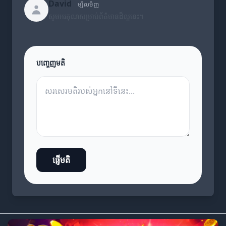
David
ម្សិលមិញ
សូមអរគុណសម្រាប់ព័ត៌មានដ៏ល្អនេះ។
បញ្ចេញមតិ
ផ្ញើមតិ