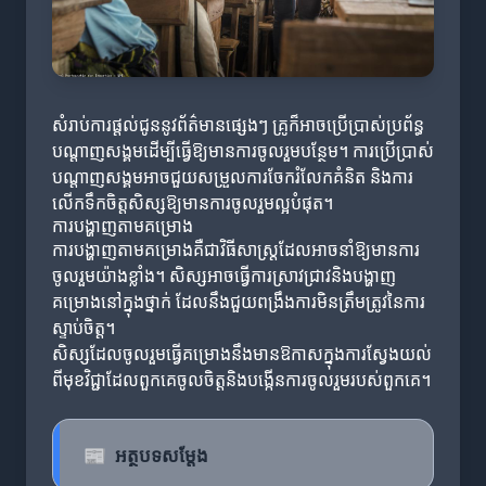
សំរាប់ការផ្តល់ជូននូវព័ត៌មានផ្សេងៗ គ្រូក៏អាចប្រើប្រាស់ប្រព័ន្ធ
បណ្ដាញសង្គមដើម្បីធ្វើឱ្យមានការចូលរួមបន្ថែម។ ការប្រើប្រាស់
បណ្តាញសង្គមអាចជួយសម្រួលការចែករំលែកគំនិត និងការ
លើកទឹកចិត្តសិស្សឱ្យមានការចូលរួមល្អបំផុត។
ការបង្ហាញតាមគម្រោង
ការបង្ហាញតាមគម្រោងគឺជាវិធីសាស្ត្រដែលអាចនាំឱ្យមានការ
ចូលរួមយ៉ាងខ្លាំង។ សិស្សអាចធ្វើការស្រាវជ្រាវនិងបង្ហាញ
គម្រោងនៅក្នុងថ្នាក់ ដែលនឹងជួយពង្រឹងការមិនត្រឹមត្រូវនៃការ
ស្ទាប់ចិត្ត។
សិស្សដែលចូលរួមធ្វើគម្រោងនឹងមានឱកាសក្នុងការស្វែងយល់
ពីមុខវិជ្ជាដែលពួកគេចូលចិត្តនិងបង្កើនការចូលរួមរបស់ពួកគេ។
📰
អត្ថបទសម្តែង