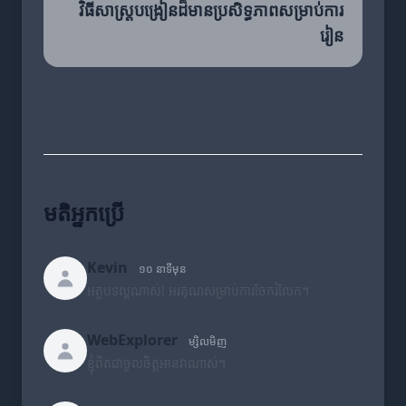
វិធីសាស្ត្របង្រៀនដ៏មានប្រសិទ្ធភាពសម្រាប់ការ
រៀន
មតិអ្នកប្រើ
Kevin
១០ នាទីមុន
អត្ថបទល្អណាស់! អរគុណសម្រាប់ការចែករំលែក។
WebExplorer
ម្សិលមិញ
ខ្ញុំពិតជាចូលចិត្តអានវាណាស់។