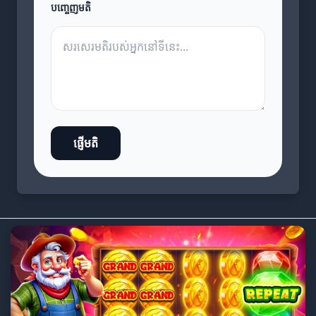
បញ្ចេញមតិ
ផ្ញើមតិ