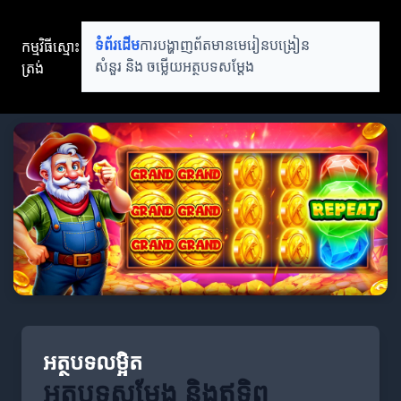
កម្មវិធីស្មោះ
ទំព័រដើម
ការបង្ហាញព័តមាន
មេរៀនបង្រៀន
ត្រង់
សំនួរ និង ចម្លើយ
អត្ថបទសម្តែង
អត្ថបទលម្អិត
អត្ថបទសម្តែង និងឥទ្ធិព