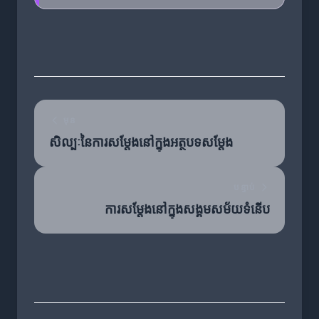
មុន
សិល្បៈនៃការសម្តែងនៅក្នុងអត្ថបទសម្តែង
បន្ទាប់
ការសម្តែងនៅក្នុងសង្គមសម័យទំនើប