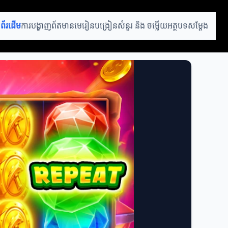
ំព័រដើម
ការបង្ហាញព័តមាន
មេរៀនបង្រៀន
សំនួរ និង ចម្លើយ
អត្ថបទសម្តែង