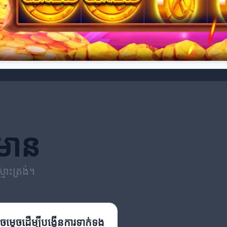
តមាន
្មោះត្រង់។
ម្តេចដើម្បីបង្កើនការទាក់ទង