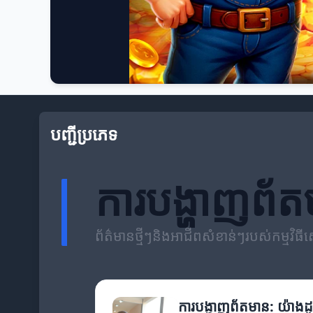
បញ្ជីប្រភេទ
ការបង្ហាញព័
ព័ត៌មានថ្មីៗនិងអាជីពសំខាន់ៗរបស់កម្មវិធីស
ការបង្ហាញព័តមាន: យ៉ាងដូច