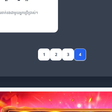
រទាក់ទងជាមួយអ្នកប្រើប្រាស់។
1
2
3
4