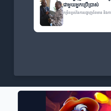
ជាមួយអ្នកប្រើប្រាស់
កម្រិតខ្ពស់នៃការបង្ហាញព័តមាន និងកា