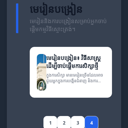
មេរៀនបង្រៀន
មេរៀននិងការបង្រៀនសម្រាប់អ្នកចាប់
ផ្តើមកម្មវិធីស្មោះត្រង់។
មេរៀនបង្រៀន៖ វិធីសាស្ត្រ
ដើម្បីចាប់ផ្តើមការសិក្សាថ្មី
ក្នុងការសិក្សា មានមេរៀនច្រើនដែលអាច
ជួយអ្នកក្នុងការបង្កើនជំនាញ និងការ
យល់ដឹង។ អត្ថបទនេះនឹងពន្យល់ពីវិធី
សាស្ត្រដែលអាចសម្រួលការសិក្សារបស់
អ្នក។
1
2
3
4