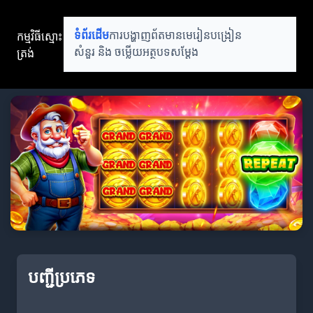
កម្មវិធីស្មោះ
ទំព័រដើម
ការបង្ហាញព័តមាន
មេរៀនបង្រៀន
ត្រង់
សំនួរ និង ចម្លើយ
អត្ថបទសម្តែង
បញ្ជីប្រភេទ